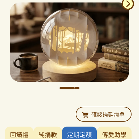
確認捐款清單
回饋禮
純捐款
定期定額
傳愛助學